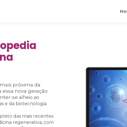
Ho
topedia
ina
 mais próxima da
a essa nova geração
nter-se
alheio ao
s e da biotecnologia.
pleto das mais recentes
dicina regenerativa, com