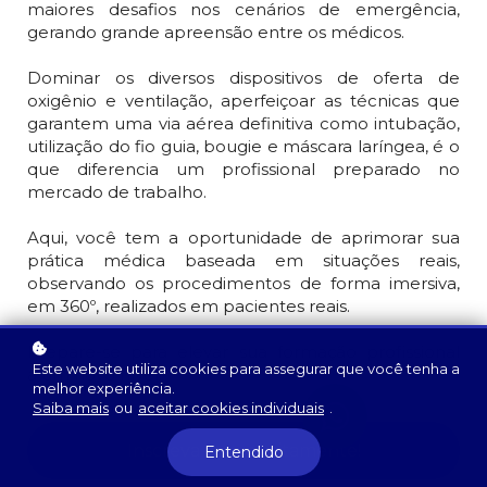
maiores desafios nos cenários de emergência,
gerando grande apreensão entre os médicos.
Dominar os diversos dispositivos de oferta de
oxigênio e ventilação, aperfeiçoar as técnicas que
garantem uma via aérea definitiva como intubação,
utilização do fio guia, bougie e máscara laríngea, é o
que diferencia um profissional preparado no
mercado de trabalho.
Aqui, você tem a oportunidade de aprimorar sua
prática médica baseada em situações reais,
observando os procedimentos de forma imersiva,
em 360º, realizados em pacientes reais.
Prepare-se para elevar sua formação profissional
Este website utiliza cookies para assegurar que você tenha a
a um novo nível!
melhor experiência.
Saiba mais
ou
aceitar cookies individuais
.
Inscreva-se gratuitamente!
Entendido