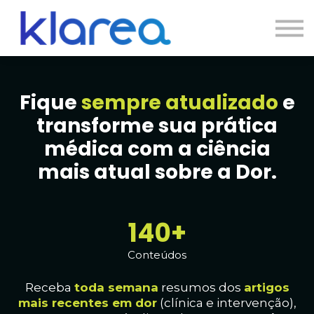
Contato
Cursos
Entrar
Fique
sempre atualizado
e
transforme sua prática
médica com a ciência
mais atual sobre a Dor.
140+
Conteúdos
Receba
toda
semana
resumos dos
artig
os
mais recentes em dor
(clínica e intervenção),