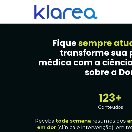
Fique
sempre atu
transforme sua 
médica com a ciência
sobre a Dor
129+
Conteúdos
Receba
toda
semana
resumos dos
a
em dor
(clínica e intervenção), em te