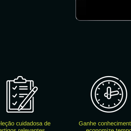
leção cuidado
sa de
Ganhe conheciment
artigos relevantes
economize temp