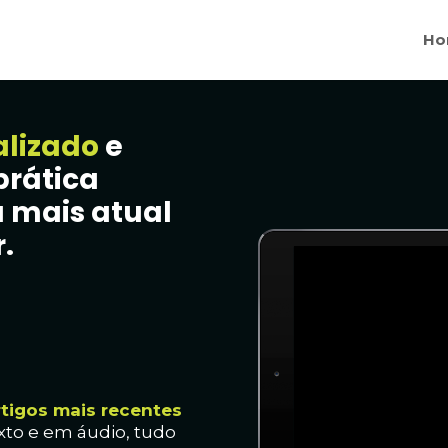
Ho
alizado
e
prática
 mais atual
.
rtig
os mais recentes
xto e em áudio, t
udo