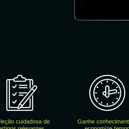
leção cuidado
sa de
Ganhe conheciment
artigos relevantes
economize temp