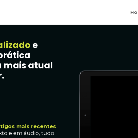
Ho
alizado
e
prática
 mais atual
.
rtig
os mais recentes
xto e em áudio, t
udo