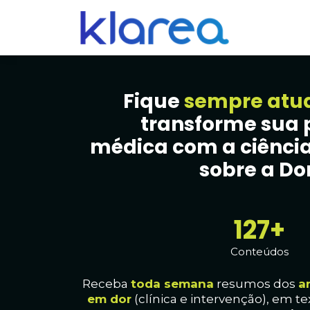
Fique
sempre atu
transforme sua 
médica com a ciência
sobre a Dor
133+
Conteúdos
Receba
toda
semana
resumos dos
a
em dor
(clínica e intervenção), em te