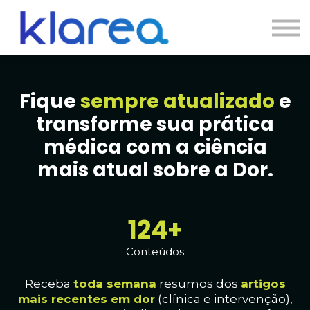
Contato
Cursos
Entrar
Fique
sempre atualizado
e
transforme sua prática
médica com a ciência
mais atual sobre a Dor.
126+
Conteúdos
Receba
toda
semana
resumos dos
artig
os
mais recentes em dor
(clínica e intervenção),