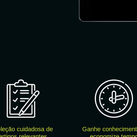
leção cuidado
sa de
Ganhe conheciment
artigos relevantes
economize temp