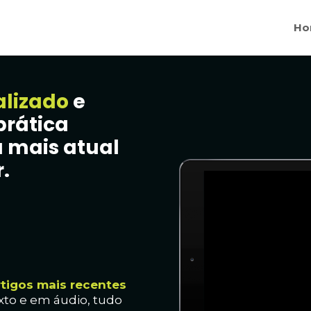
Ho
alizado
e
prática
 mais atual
.
rtig
os mais recentes
xto e em áudio, t
udo