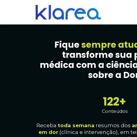
Fique
sempre atu
transforme sua 
médica com a ciência
sobre a Dor
128+
Conteúdos
Receba
toda
semana
resumos dos
a
em dor
(clínica e intervenção), em te