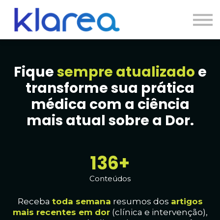
Contato
Cursos
Entrar
Fique
sempre atualizado
e
transforme sua prática
médica com a ciência
mais atual sobre a Dor.
138+
Conteúdos
Receba
toda
semana
resumos dos
artig
os
mais recentes em dor
(clínica e intervenção),