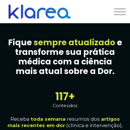
Contato
Cursos
Entrar
Fique
sempre atualizado
e
transforme sua prática
médica com a ciência
mais atual sobre a Dor.
119+
Conteúdos
Receba
toda
semana
resumos dos
artig
os
mais recentes em dor
(clínica e intervenção),