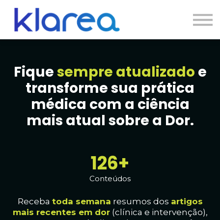
Contato
Cursos
Entrar
Fique
sempre atualizado
e
transforme sua prática
médica com a ciência
mais atual sobre a Dor.
128+
Conteúdos
Receba
toda
semana
resumos dos
artig
os
mais recentes em dor
(clínica e intervenção),