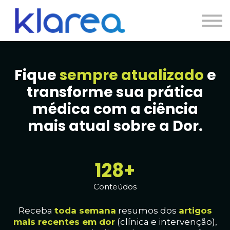
Contato
Cursos
Entrar
Fique
sempre atualizado
e
transforme sua prática
médica com a ciência
mais atual sobre a Dor.
130+
Conteúdos
Receba
toda
semana
resumos dos
artig
os
mais recentes em dor
(clínica e intervenção),