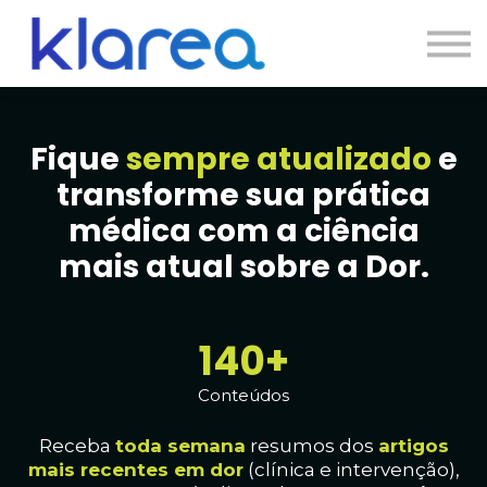
Contato
Cursos
Entrar
Fique
sempre atualizado
e
transforme sua prática
médica com a ciência
mais atual sobre a Dor.
140+
Conteúdos
Receba
toda
semana
resumos dos
artig
os
mais recentes em dor
(clínica e intervenção),