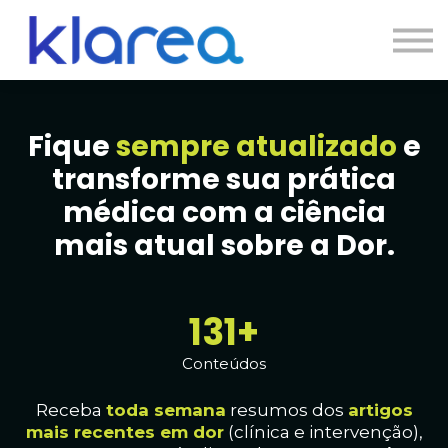
Contato
Cursos
Entrar
Fique
sempre atualizado
e
transforme sua prática
médica com a ciência
mais atual sobre a Dor.
133+
Conteúdos
Receba
toda
semana
resumos dos
artig
os
mais recentes em dor
(clínica e intervenção),