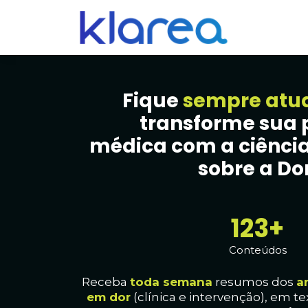
Fique
sempre atu
transforme sua 
médica com a ciência
sobre a Dor
128+
Conteúdos
Receba
toda
semana
resumos dos
a
em dor
(clínica e intervenção), em te