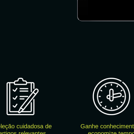
leção cuidado
sa de
Ganhe conheciment
artigos relevantes
economize temp