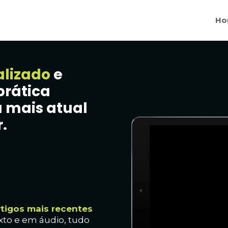
Ho
alizado
e
prática
 mais atual
.
rtig
os mais recentes
xto e em áudio, t
udo