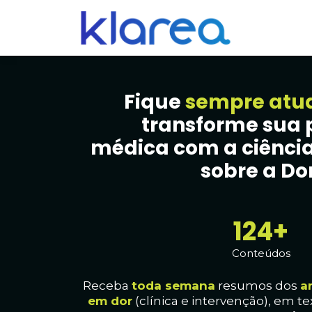
Fique
sempre atu
transforme sua 
médica com a ciência
sobre a Dor
130+
Conteúdos
Receba
toda
semana
resumos dos
a
em dor
(clínica e intervenção), em te