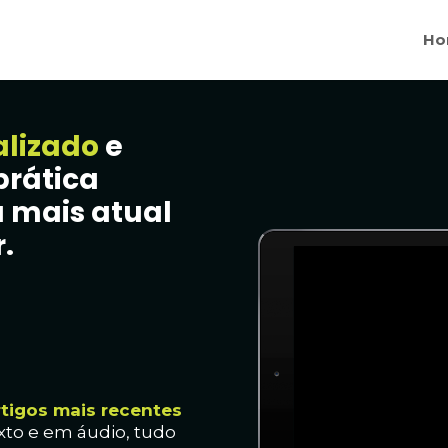
Ho
alizado
e
prática
 mais atual
.
rtig
os mais recentes
xto e em áudio, t
udo