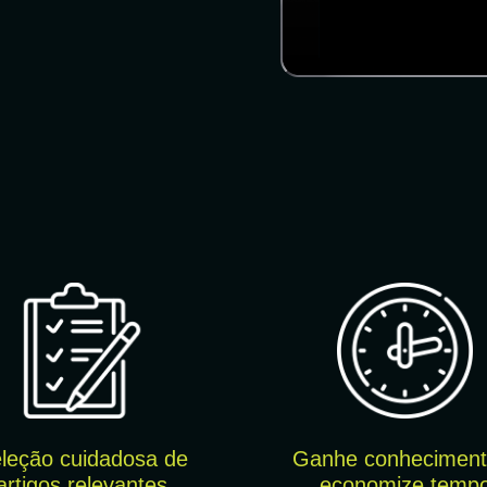
leção cuidado
sa de
Ganhe conheciment
artigos relevantes
economize temp