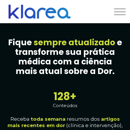
Contato
Cursos
Entrar
Fique
sempre atualizado
e
transforme sua prática
médica com a ciência
mais atual sobre a Dor.
130+
Conteúdos
Receba
toda
semana
resumos dos
artig
os
mais recentes em dor
(clínica e intervenção),