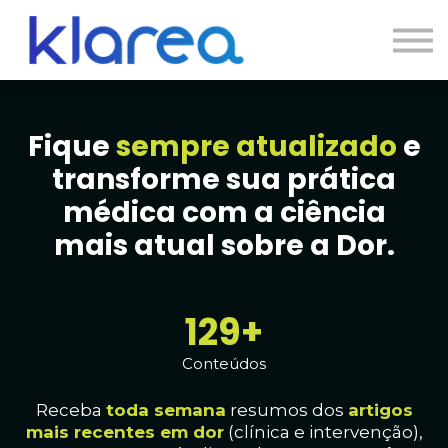
Contato
Cursos
Entrar
Fique
sempre atualizado
e
transforme sua prática
médica com a ciência
mais atual sobre a Dor.
131+
Conteúdos
Receba
toda
semana
resumos dos
artig
os
mais recentes em dor
(clínica e intervenção),