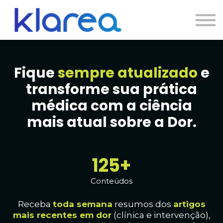
Contato
Cursos
Entrar
Fique
sempre atualizado
e
transforme sua prática
médica com a ciência
mais atual sobre a Dor.
127+
Conteúdos
Receba
toda
semana
resumos dos
artig
os
mais recentes em dor
(clínica e intervenção),