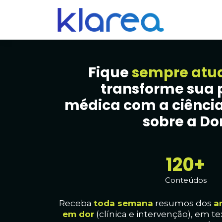
Fique
sempre atu
transforme sua 
médica com a ciência
sobre a Dor
126+
Conteúdos
Receba
toda
semana
resumos dos
a
em dor
(clínica e intervenção), em te