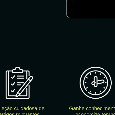
leção cuidado
sa de
Ganhe conheciment
artigos relevantes
economize temp