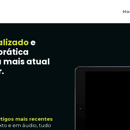
Ho
alizado
e
prática
 mais atual
.
rtig
os mais recentes
xto e em áudio, t
udo