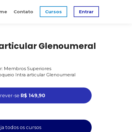
me
Contato
Cursos
Entrar
 articular Glenoumeral
r: Membros Superiores
queio Intra articular Glenoumeral
crever-se
R$ 149,90
ja todos os cursos