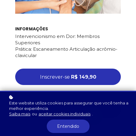
INFORMAÇÕES
Intervencionismo em Dor: Membros
Superiores
Prática: Escaneamento Articulação acrômio-
clavicular
Inscrever-se
R$ 149,90
Este website utiliza cookies para assegurar que você tenha a
melhor experiência.
Veja todos os cursos
Saiba mais
ou
aceitar cookies individuais
.
Entendido