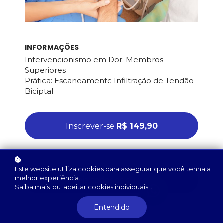
INFORMAÇÕES
Intervencionismo em Dor: Membros
Superiores
Prática: Escaneamento Infiltração de Tendão
Biciptal
Inscrever-se
R$ 149,90
Este website utiliza cookies para assegurar que você tenha a
melhor experiência.
Veja todos os cursos
Saiba mais
ou
aceitar cookies individuais
.
Entendido