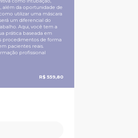
itiva como intubação,
ie, além da oportunidade de
 como utilizar uma máscara
será um diferencial do
rabalho. Aqui, você tem a
ua prática baseada em
os procedimentos de forma
 em pacientes reais.
ormação profissional
R$ 559,80