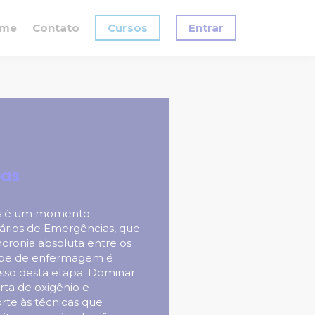
me
Contato
Cursos
Entrar
eas
as é um momento
ários de Emergências, que
ncronia absoluta entre os
quipe de enfermagem é
esso desta etapa. Dominar
erta de oxigênio e
orte às técnicas que