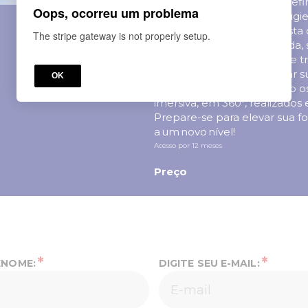
garantem uma via aérea defin
Oops, ocorreu um problema
utilização do fio guia e boug
aprender com o especialista
The stripe gateway is not properly setup.
laríngea de forma otimizada, 
profissional no mercado de t
oportunidade de aprimorar s
OK
situações reais, observando 
imersiva, em 360º, realizados
Prepare-se para elevar sua f
a um novo nível!
Acesso por
12
meses
Preço
*
*
ENOME:
DIGITE SEU E-MAIL: