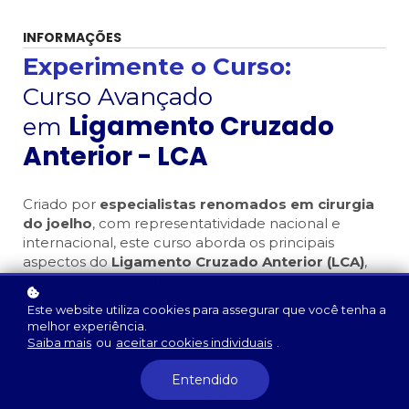
INFORMAÇÕES
Experimente o Curso:
Curso Avançado
Ligamento Cruzado
em
Anterior - LCA
Criado por
especialistas renomados em cirurgia
do joelho
, com representatividade nacional e
internacional, este curso aborda os principais
aspectos do
Ligamento Cruzado Anterior (LCA)
,
passando pela anatomia, exame clínico,
epidemiologia e tratamento conservador, chegando
Este website utiliza cookies para assegurar que você tenha a
até as indicações cirúrgicas, técnicas, falhas e
melhor experiência.
revisão.
Saiba mais
ou
aceitar cookies individuais
.
Ministrado por médicos com uma das maiores
Entendido
casuísticas do Brasil, vinculados à renomados